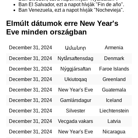
Ban El Salvador, ezt a napot hívják "Fin de año".
Ban Venezuela, ezt a napot hívják "Nochevieja".
Elmúlt dátumok erre New Year's
Eve minden országban
December 31, 2024
Armenia
Ամանոր
December 31, 2024
Nytårsaftensdag
Denmark
December 31, 2024
Nýggjársaftan
Faroe Islands
December 31, 2024
Ukiutoqaq
Greenland
December 31, 2024
New Year's Eve
Guatemala
December 31, 2024
Gamlársdagur
Iceland
December 31, 2024
Silvester
Liechtenstein
December 31, 2024
Vecgada vakars
Latvia
December 31, 2024
New Year's Eve
Nicaragua