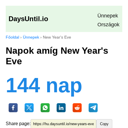
Ünnepek
DaysUntil.io
Országok
Főoldal
›
Ünnepek
›
New Year's Eve
Napok amíg New Year's
Eve
144 nap
Share page:
Copy