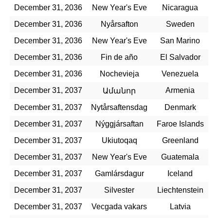
December 31, 2036
New Year's Eve
Nicaragua
December 31, 2036
Nyårsafton
Sweden
December 31, 2036
New Year's Eve
San Marino
December 31, 2036
Fin de año
El Salvador
December 31, 2036
Nochevieja
Venezuela
December 31, 2037
Armenia
Ամանոր
December 31, 2037
Nytårsaftensdag
Denmark
December 31, 2037
Nýggjársaftan
Faroe Islands
December 31, 2037
Ukiutoqaq
Greenland
December 31, 2037
New Year's Eve
Guatemala
December 31, 2037
Gamlársdagur
Iceland
December 31, 2037
Silvester
Liechtenstein
December 31, 2037
Vecgada vakars
Latvia