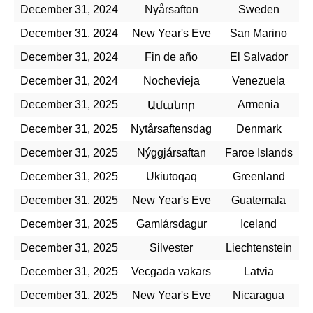
December 31, 2024
Nyårsafton
Sweden
December 31, 2024
New Year's Eve
San Marino
December 31, 2024
Fin de año
El Salvador
December 31, 2024
Nochevieja
Venezuela
December 31, 2025
Armenia
Ամանոր
December 31, 2025
Nytårsaftensdag
Denmark
December 31, 2025
Nýggjársaftan
Faroe Islands
December 31, 2025
Ukiutoqaq
Greenland
December 31, 2025
New Year's Eve
Guatemala
December 31, 2025
Gamlársdagur
Iceland
December 31, 2025
Silvester
Liechtenstein
December 31, 2025
Vecgada vakars
Latvia
December 31, 2025
New Year's Eve
Nicaragua