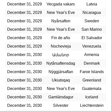
December 31, 2029
Vecgada vakars
Latvia
December 31, 2029
New Year's Eve
Nicaragua
December 31, 2029
Nyårsafton
Sweden
December 31, 2029
New Year's Eve
San Marino
December 31, 2029
Fin de año
El Salvador
December 31, 2029
Nochevieja
Venezuela
December 31, 2030
Armenia
Ամանոր
December 31, 2030
Nytårsaftensdag
Denmark
December 31, 2030
Nýggjársaftan
Faroe Islands
December 31, 2030
Ukiutoqaq
Greenland
December 31, 2030
New Year's Eve
Guatemala
December 31, 2030
Gamlársdagur
Iceland
December 31, 2030
Silvester
Liechtenstein