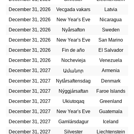
December 31, 2026
Vecgada vakars
Latvia
December 31, 2026
New Year's Eve
Nicaragua
December 31, 2026
Nyårsafton
Sweden
December 31, 2026
New Year's Eve
San Marino
December 31, 2026
Fin de año
El Salvador
December 31, 2026
Nochevieja
Venezuela
December 31, 2027
Armenia
Ամանոր
December 31, 2027
Nytårsaftensdag
Denmark
December 31, 2027
Nýggjársaftan
Faroe Islands
December 31, 2027
Ukiutoqaq
Greenland
December 31, 2027
New Year's Eve
Guatemala
December 31, 2027
Gamlársdagur
Iceland
December 31, 2027
Silvester
Liechtenstein