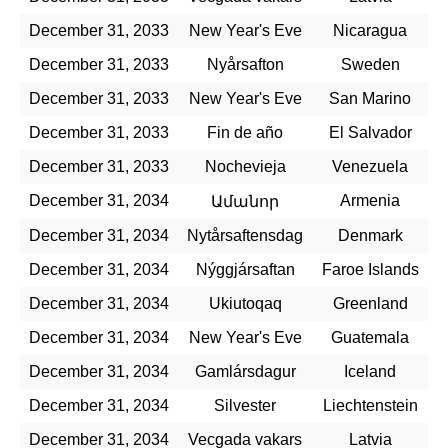
December 31, 2033
New Year's Eve
Nicaragua
December 31, 2033
Nyårsafton
Sweden
December 31, 2033
New Year's Eve
San Marino
December 31, 2033
Fin de año
El Salvador
December 31, 2033
Nochevieja
Venezuela
December 31, 2034
Armenia
Ամանոր
December 31, 2034
Nytårsaftensdag
Denmark
December 31, 2034
Nýggjársaftan
Faroe Islands
December 31, 2034
Ukiutoqaq
Greenland
December 31, 2034
New Year's Eve
Guatemala
December 31, 2034
Gamlársdagur
Iceland
December 31, 2034
Silvester
Liechtenstein
December 31, 2034
Vecgada vakars
Latvia