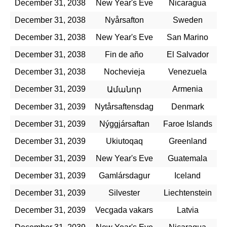
December 31, 2038
New Year's Eve
Nicaragua
December 31, 2038
Nyårsafton
Sweden
December 31, 2038
New Year's Eve
San Marino
December 31, 2038
Fin de año
El Salvador
December 31, 2038
Nochevieja
Venezuela
December 31, 2039
Armenia
Ամանոր
December 31, 2039
Nytårsaftensdag
Denmark
December 31, 2039
Nýggjársaftan
Faroe Islands
December 31, 2039
Ukiutoqaq
Greenland
December 31, 2039
New Year's Eve
Guatemala
December 31, 2039
Gamlársdagur
Iceland
December 31, 2039
Silvester
Liechtenstein
December 31, 2039
Vecgada vakars
Latvia