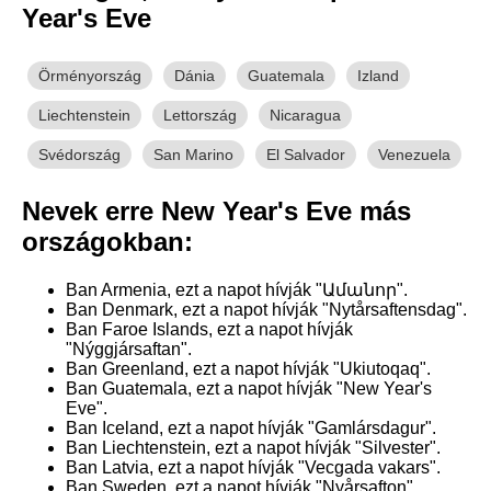
Year's Eve
Örményország
Dánia
Guatemala
Izland
Liechtenstein
Lettország
Nicaragua
Svédország
San Marino
El Salvador
Venezuela
Nevek erre New Year's Eve más
országokban:
Ban Armenia, ezt a napot hívják "Ամանոր".
Ban Denmark, ezt a napot hívják "Nytårsaftensdag".
Ban Faroe Islands, ezt a napot hívják
"Nýggjársaftan".
Ban Greenland, ezt a napot hívják "Ukiutoqaq".
Ban Guatemala, ezt a napot hívják "New Year's
Eve".
Ban Iceland, ezt a napot hívják "Gamlársdagur".
Ban Liechtenstein, ezt a napot hívják "Silvester".
Ban Latvia, ezt a napot hívják "Vecgada vakars".
Ban Sweden, ezt a napot hívják "Nyårsafton".