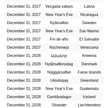
December 31, 2027
Vecgada vakars
Latvia
December 31, 2027
New Year's Eve
Nicaragua
December 31, 2027
Nyårsafton
Sweden
December 31, 2027
New Year's Eve
San Marino
December 31, 2027
Fin de año
El Salvador
December 31, 2027
Nochevieja
Venezuela
December 31, 2028
Armenia
Ամանոր
December 31, 2028
Nytårsaftensdag
Denmark
December 31, 2028
Nýggjársaftan
Faroe Islands
December 31, 2028
Ukiutoqaq
Greenland
December 31, 2028
New Year's Eve
Guatemala
December 31, 2028
Gamlársdagur
Iceland
December 31, 2028
Silvester
Liechtenstein