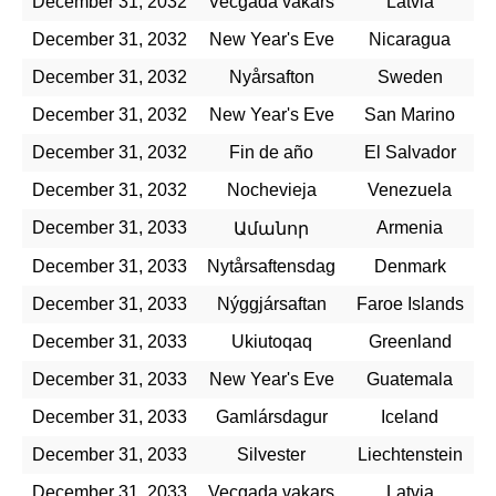
December 31, 2032
Vecgada vakars
Latvia
December 31, 2032
New Year's Eve
Nicaragua
December 31, 2032
Nyårsafton
Sweden
December 31, 2032
New Year's Eve
San Marino
December 31, 2032
Fin de año
El Salvador
December 31, 2032
Nochevieja
Venezuela
December 31, 2033
Armenia
Ամանոր
December 31, 2033
Nytårsaftensdag
Denmark
December 31, 2033
Nýggjársaftan
Faroe Islands
December 31, 2033
Ukiutoqaq
Greenland
December 31, 2033
New Year's Eve
Guatemala
December 31, 2033
Gamlársdagur
Iceland
December 31, 2033
Silvester
Liechtenstein
December 31, 2033
Vecgada vakars
Latvia