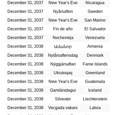
December 31, 2037
New Year's Eve
Nicaragua
December 31, 2037
Nyårsafton
Sweden
December 31, 2037
New Year's Eve
San Marino
December 31, 2037
Fin de año
El Salvador
December 31, 2037
Nochevieja
Venezuela
December 31, 2038
Armenia
Ամանոր
December 31, 2038
Nytårsaftensdag
Denmark
December 31, 2038
Nýggjársaftan
Faroe Islands
December 31, 2038
Ukiutoqaq
Greenland
December 31, 2038
New Year's Eve
Guatemala
December 31, 2038
Gamlársdagur
Iceland
December 31, 2038
Silvester
Liechtenstein
December 31, 2038
Vecgada vakars
Latvia