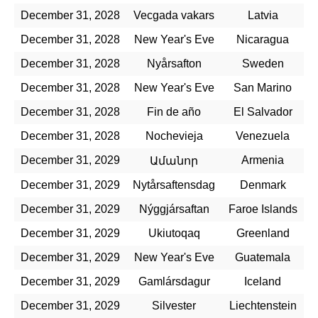
December 31, 2028
Vecgada vakars
Latvia
December 31, 2028
New Year's Eve
Nicaragua
December 31, 2028
Nyårsafton
Sweden
December 31, 2028
New Year's Eve
San Marino
December 31, 2028
Fin de año
El Salvador
December 31, 2028
Nochevieja
Venezuela
December 31, 2029
Armenia
Ամանոր
December 31, 2029
Nytårsaftensdag
Denmark
December 31, 2029
Nýggjársaftan
Faroe Islands
December 31, 2029
Ukiutoqaq
Greenland
December 31, 2029
New Year's Eve
Guatemala
December 31, 2029
Gamlársdagur
Iceland
December 31, 2029
Silvester
Liechtenstein