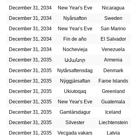
December 31, 2034
New Year's Eve
Nicaragua
December 31, 2034
Nyårsafton
Sweden
December 31, 2034
New Year's Eve
San Marino
December 31, 2034
Fin de año
El Salvador
December 31, 2034
Nochevieja
Venezuela
December 31, 2035
Armenia
Ամանոր
December 31, 2035
Nytårsaftensdag
Denmark
December 31, 2035
Nýggjársaftan
Faroe Islands
December 31, 2035
Ukiutoqaq
Greenland
December 31, 2035
New Year's Eve
Guatemala
December 31, 2035
Gamlársdagur
Iceland
December 31, 2035
Silvester
Liechtenstein
December 31, 2035
Vecgada vakars
Latvia