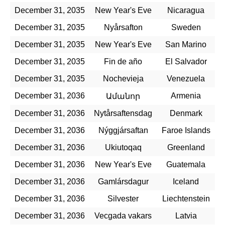
December 31, 2035
New Year's Eve
Nicaragua
December 31, 2035
Nyårsafton
Sweden
December 31, 2035
New Year's Eve
San Marino
December 31, 2035
Fin de año
El Salvador
December 31, 2035
Nochevieja
Venezuela
December 31, 2036
Armenia
Ամանոր
December 31, 2036
Nytårsaftensdag
Denmark
December 31, 2036
Nýggjársaftan
Faroe Islands
December 31, 2036
Ukiutoqaq
Greenland
December 31, 2036
New Year's Eve
Guatemala
December 31, 2036
Gamlársdagur
Iceland
December 31, 2036
Silvester
Liechtenstein
December 31, 2036
Vecgada vakars
Latvia