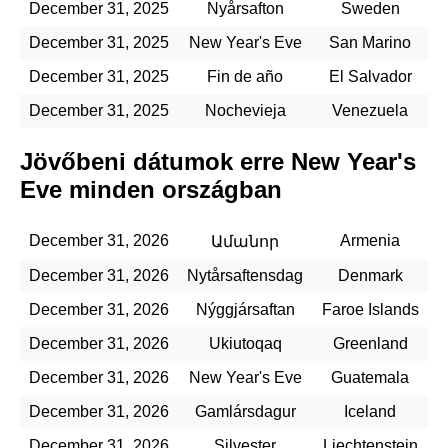
December 31, 2025
Nyårsafton
Sweden
December 31, 2025
New Year's Eve
San Marino
December 31, 2025
Fin de año
El Salvador
December 31, 2025
Nochevieja
Venezuela
Jövőbeni dátumok erre New Year's
Eve minden országban
December 31, 2026
Armenia
Ամանոր
December 31, 2026
Nytårsaftensdag
Denmark
December 31, 2026
Nýggjársaftan
Faroe Islands
December 31, 2026
Ukiutoqaq
Greenland
December 31, 2026
New Year's Eve
Guatemala
December 31, 2026
Gamlársdagur
Iceland
December 31, 2026
Silvester
Liechtenstein