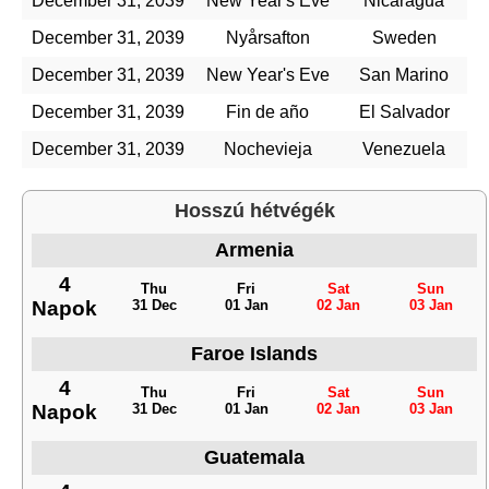
December 31, 2039
New Year's Eve
Nicaragua
December 31, 2039
Nyårsafton
Sweden
December 31, 2039
New Year's Eve
San Marino
December 31, 2039
Fin de año
El Salvador
December 31, 2039
Nochevieja
Venezuela
Hosszú hétvégék
Armenia
4
Thu
Fri
Sat
Sun
Napok
31 Dec
01 Jan
02 Jan
03 Jan
Faroe Islands
4
Thu
Fri
Sat
Sun
Napok
31 Dec
01 Jan
02 Jan
03 Jan
Guatemala