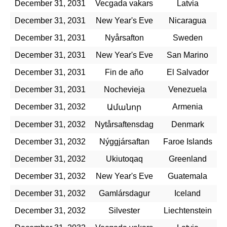
December 31, 2031
Vecgada vakars
Latvia
December 31, 2031
New Year's Eve
Nicaragua
December 31, 2031
Nyårsafton
Sweden
December 31, 2031
New Year's Eve
San Marino
December 31, 2031
Fin de año
El Salvador
December 31, 2031
Nochevieja
Venezuela
December 31, 2032
Armenia
Ամանոր
December 31, 2032
Nytårsaftensdag
Denmark
December 31, 2032
Nýggjársaftan
Faroe Islands
December 31, 2032
Ukiutoqaq
Greenland
December 31, 2032
New Year's Eve
Guatemala
December 31, 2032
Gamlársdagur
Iceland
December 31, 2032
Silvester
Liechtenstein