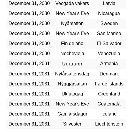
December 31, 2030
Vecgada vakars
Latvia
December 31, 2030
New Year's Eve
Nicaragua
December 31, 2030
Nyårsafton
Sweden
December 31, 2030
New Year's Eve
San Marino
December 31, 2030
Fin de año
El Salvador
December 31, 2030
Nochevieja
Venezuela
December 31, 2031
Armenia
Ամանոր
December 31, 2031
Nytårsaftensdag
Denmark
December 31, 2031
Nýggjársaftan
Faroe Islands
December 31, 2031
Ukiutoqaq
Greenland
December 31, 2031
New Year's Eve
Guatemala
December 31, 2031
Gamlársdagur
Iceland
December 31, 2031
Silvester
Liechtenstein