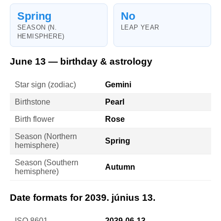
Spring
No
SEASON (N.
LEAP YEAR
HEMISPHERE)
June 13 — birthday & astrology
Star sign (zodiac)
Gemini
Birthstone
Pearl
Birth flower
Rose
Season (Northern
Spring
hemisphere)
Season (Southern
Autumn
hemisphere)
Date formats for 2039. június 13.
ISO 8601
2039-06-13