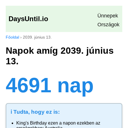
Ünnepek
DaysUntil.io
Országok
Főoldal
›
2039. június 13.
Napok amíg 2039. június
13.
4691 nap
ℹ️ Tudta, hogy ez is:
King's Birthday
ezen a napon ezekben az