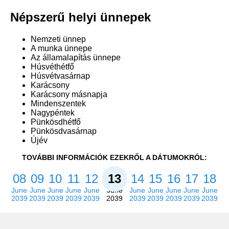
Népszerű helyi ünnepek
Nemzeti ünnep
A munka ünnepe
Az államalapítás ünnepe
Húsvéthétfő
Húsvétvasárnap
Karácsony
Karácsony másnapja
Mindenszentek
Nagypéntek
Pünkösdhétfő
Pünkösdvasárnap
Újév
TOVÁBBI INFORMÁCIÓK EZEKRŐL A DÁTUMOKRÓL:
08
09
10
11
12
13
14
15
16
17
18
June
June
June
June
June
June
June
June
June
June
June
2039
2039
2039
2039
2039
2039
2039
2039
2039
2039
2039