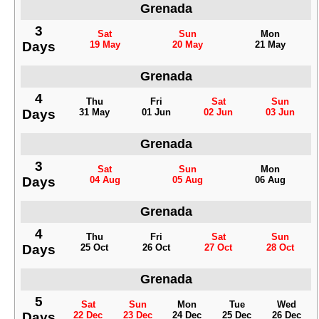
Grenada
3
Sat
Sun
Mon
Days
19 May
20 May
21 May
Grenada
4
Thu
Fri
Sat
Sun
Days
31 May
01 Jun
02 Jun
03 Jun
Grenada
3
Sat
Sun
Mon
Days
04 Aug
05 Aug
06 Aug
Grenada
4
Thu
Fri
Sat
Sun
Days
25 Oct
26 Oct
27 Oct
28 Oct
Grenada
5
Sat
Sun
Mon
Tue
Wed
Days
22 Dec
23 Dec
24 Dec
25 Dec
26 Dec