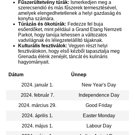
Fűszerültetvény túrák:
Ismerkedjen meg a
szerecsendió és más fűszerek termesztésével,
amelyek elengedhetetlenek a helyi gazdaság és
konyha számára.
Túrázás és ökotúrák:
Fedezze fel buja
esőerdőket, mint például a Grand Etang Nemzeti
Parkot, hogy tanúja lehessen a változatos
vadvilágnak és lélegzetelállító tájaknak.
Kulturális fesztiválok:
Vegyen részt helyi
fesztiválokon, hogy első kézből tapasztalja meg
Grenada élénk zenéjét, táncát és kulináris
hagyományait.
Dátum
Ünnep
2024. január 1.
New Year's Day
2024. február 7.
Independence Day
2024. március 29.
Good Friday
2024. április 1.
Easter Monday
2024. május 1.
Labour Day