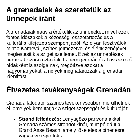
A grenadaiak és szeretetük az
ünnepek iránt
A grenadaiak nagyra értékelik az ünnepeket, mivel ezek
fontos időszakok a közösségi összetartozás és a
kulturális kifejezés szempontjából. Az olyan fesztiválok,
mint a Karnevál, színes jelmezeivel és élénk zenéjével,
megtestesítik a sziget szellemét. Ezek az ünneplések
nemcsak szórakoztatóak, hanem generációkat összekötő
hidakként is szolgálnak, megőrizve azokat a
hagyományokat, amelyek meghatározzák a grenadai
identitást.
Élvezetes tevékenységek Grenadán
Grenada látogatói számos tevékenységben merülhetnek
el, amelyek bemutatják a sziget szépségét és kultúráját:
Strand felfedezés:
Lenyűgöző partvonalakkal
Grenada számos strandot kínál, mint például a
Grand Anse Beach, amely tökéletes a pihenésre
vagy a vízi sportokra.