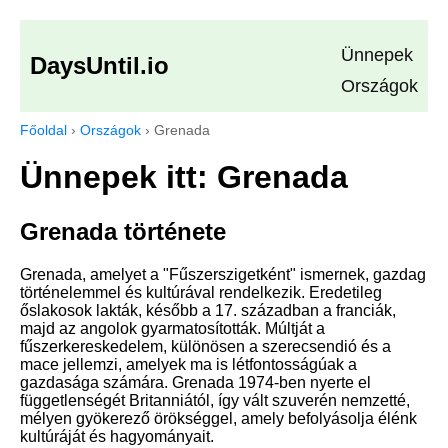
Ünnepek
DaysUntil.io
Országok
Főoldal
›
Országok
›
Grenada
Ünnepek itt: Grenada
Grenada története
Grenada, amelyet a "Fűszerszigetként" ismernek, gazdag
történelemmel és kultúrával rendelkezik. Eredetileg
őslakosok lakták, később a 17. században a franciák,
majd az angolok gyarmatosították. Múltját a
fűszerkereskedelem, különösen a szerecsendió és a
mace jellemzi, amelyek ma is létfontosságúak a
gazdasága számára. Grenada 1974-ben nyerte el
függetlenségét Britanniától, így vált szuverén nemzetté,
mélyen gyökerező örökséggel, amely befolyásolja élénk
kultúráját és hagyományait.