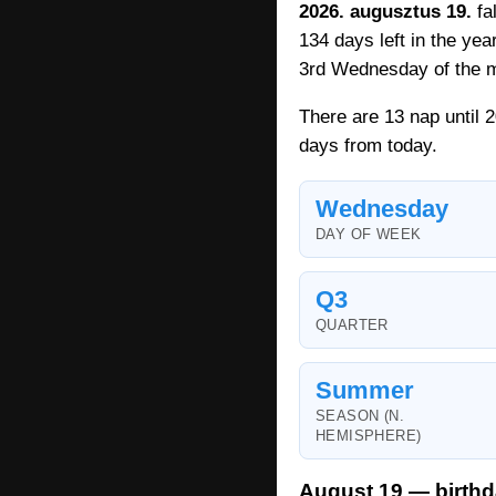
2026. augusztus 19.
fa
134 days left in the yea
3rd Wednesday of the 
There are 13 nap until 
days from today.
Wednesday
DAY OF WEEK
Q3
QUARTER
Summer
SEASON (N.
HEMISPHERE)
August 19 — birthd