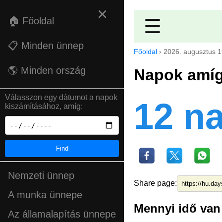
×
🏠 Főoldal
☰
📋 Minden ünnep
Főoldal
›
2026. augusztus 1
🌎 Minden ország
Napok amíg
Válasszon egy dátumot a napok
12 n
kiszámításához, amíg:
Find
Nemzeti ünnep
Share page:
A munka ünnepe
Mennyi idő van 
Az államalapítás ünnepe