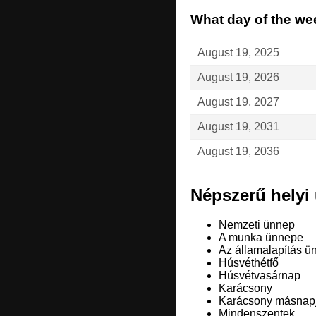
What day of the wee
August 19, 2025
August 19, 2026
August 19, 2027
August 19, 2031
August 19, 2036
Népszerű helyi
Nemzeti ünnep
A munka ünnepe
Az államalapítás ü
Húsvéthétfő
Húsvétvasárnap
Karácsony
Karácsony másnap
Mindenszentek