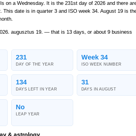
lls on a Wednesday. It is the 231st day of 2026 and there ar
r. This date is in quarter 3 and ISO week 34. August 19 is th
month.
2026. augusztus 19. — that is 13 days, or about 9 business
231
Week 34
DAY OF THE YEAR
ISO WEEK NUMBER
134
31
DAYS LEFT IN YEAR
DAYS IN AUGUST
No
LEAP YEAR
ay & astrology