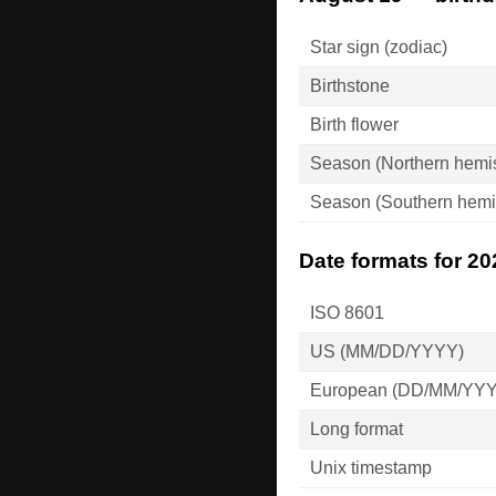
Star sign (zodiac)
Birthstone
Birth flower
Season (Northern hemi
Season (Southern hemi
Date formats for 20
ISO 8601
US (MM/DD/YYYY)
European (DD/MM/YY
Long format
Unix timestamp