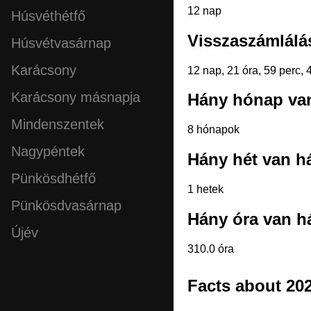
12 nap
Húsvéthétfő
Visszaszámlálás
Húsvétvasárnap
Karácsony
12 nap, 21 óra, 59 perc,
Karácsony másnapja
Hány hónap van
Mindenszentek
8 hónapok
Nagypéntek
Hány hét van há
Pünkösdhétfő
1 hetek
Pünkösdvasárnap
Hány óra van há
Újév
310.0 óra
Facts about 202