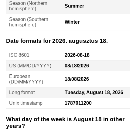
Season (Northern
Summer
hemisphere)
Season (Southern
Winter
hemisphere)
Date formats for 2026. augusztus 18.
ISO 8601
2026-08-18
US (MM/DD/YYYY)
08/18/2026
European
18/08/2026
(DD/MM/YYYY)
Long format
Tuesday, August 18, 2026
Unix timestamp
1787011200
What day of the week is August 18 in other
years?