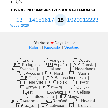
Újév
TOVÁBBI INFORMÁCIÓK EZEKRŐL A DÁTUMOKRÓL:
13
14
15
16
17
18
19
20
21
22
23
August 2026
Készítette:
❤
DaysUntil.io
Rólunk
|
Kapcsolat
|
Segítség
🇺🇸 English
|
🇫🇷 Français
|
🇩🇪 Deutsch
|
🇵🇹 Português
|
🇪🇸 Español
|
🇩🇰 Dansk
|
🇸🇪 Svenska
|
🇮🇹 Italiano
|
🇳🇱 Nederlands
|
🇷🇺 Русский
|
🇳🇴 Norsk
|
🇫🇮 Suomi
|
🇹🇷 Türkçe
|
🇮🇩 Bahasa Indonesia
|
🇻🇳 Tiếng Việt
|
🇵🇱 Polski
|
🇨🇳 中文
|
🇯🇵 日本語
|
🇰🇷 한국어
|
🇷🇸 Српски
|
🇪🇪 Eesti
|
🇬🇷 Ελληνικά
|
🇨🇿 Čeština
|
🇸🇰 Slovenčina
|
🇭🇺 Magyar
|
🇧🇬 Български
|
🇷🇴 Română
|
🇭🇷 Hrvatski
|
🇸🇦 العربية
|
🇱🇻 Latviešu
|
🇱🇹 Lietuvių