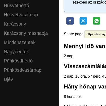
ezekben az ország
Húsvéthétfő
Húsvétvasárnap
Karácsony
Karácsony másnapja
Share page:
Mindenszentek
Mennyi idő van 
Nagypéntek
2 nap
Pünkösdhétfő
Visszaszámlálás
Pünkösdvasárnap
2 nap, 16 óra, 57 perc, 
Újév
Hány hónap van
8 hónapok