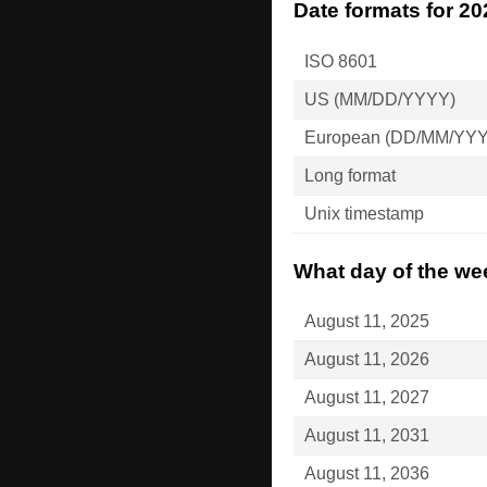
Date formats for 20
ISO 8601
US (MM/DD/YYYY)
European (DD/MM/YY
Long format
Unix timestamp
What day of the wee
August 11, 2025
August 11, 2026
August 11, 2027
August 11, 2031
August 11, 2036