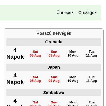
Ünnepek
Országok
Hosszú hétvégék
Grenada
4
Sat
Sun
Mon
Tue
Napok
08 Aug
09 Aug
10 Aug
11 Aug
Japan
4
Sat
Sun
Mon
Tue
Napok
08 Aug
09 Aug
10 Aug
11 Aug
Zimbabwe
4
Sat
Sun
Mon
Tue