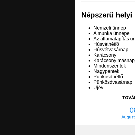
Népszerű helyi
Nemzeti ünnep
A munka ünnepe
Az államalapítás ü
Húsvéthétfő
Húsvétvasárnap
Karácsony
Karácsony másnap
Mindenszentek
Nagypéntek
Pünkösdhétfő
Pünkösdvasárnap
Újév
TOVÁ
0
August