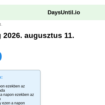
DaysUntil.io
1.
 2026. augusztus 11.
p
s:
pon ezekben az
ada
a napon ezekben az
n
y
ezen a napon