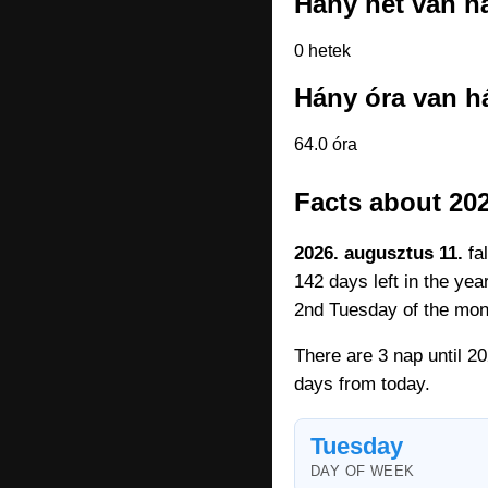
Hány hét van há
0 hetek
Hány óra van há
64.0 óra
Facts about 202
2026. augusztus 11.
fal
142 days left in the yea
2nd Tuesday of the mon
There are 3 nap until 2
days from today.
Tuesday
DAY OF WEEK