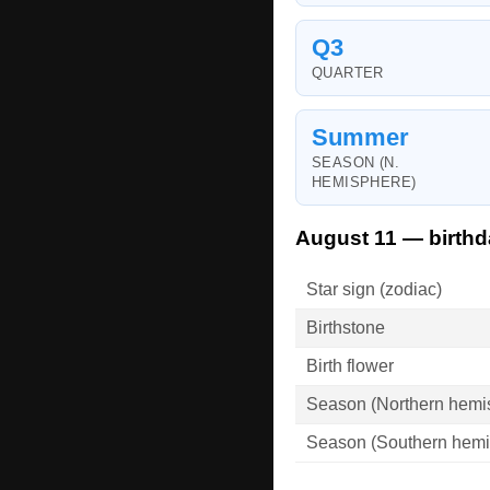
Q3
QUARTER
Summer
SEASON (N.
HEMISPHERE)
August 11 — birthd
Star sign (zodiac)
Birthstone
Birth flower
Season (Northern hemi
Season (Southern hemi