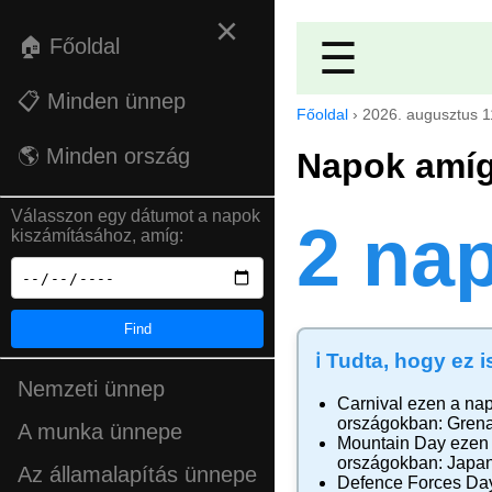
×
🏠 Főoldal
☰
📋 Minden ünnep
Főoldal
›
2026. augusztus 1
🌎 Minden ország
Napok amíg
Válasszon egy dátumot a napok
2 na
kiszámításához, amíg:
Find
ℹ️ Tudta, hogy ez i
Nemzeti ünnep
Carnival
ezen a na
országokban:
Gren
A munka ünnepe
Mountain Day
ezen 
országokban:
Japa
Az államalapítás ünnepe
Defence Forces Da