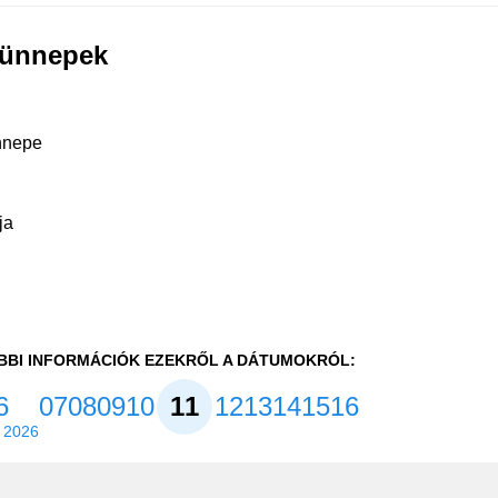
 ünnepek
nnepe
ja
BBI INFORMÁCIÓK EZEKRŐL A DÁTUMOKRÓL:
6
07
08
09
10
11
12
13
14
15
16
 2026